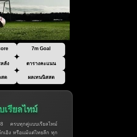
core
7m Goal
หลัง
ตารางคะแนน
ลสด
ผลเทนนิสสด
เรียลไทม์
 ครบทุกคู่แบบเรียลไทม์
ีกเอิง หรือแม้แต่ไทยลีก ทุก