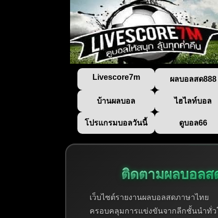
Livescore7m
ผลบอลสด888
บ้านผลบอล
ไฮไลท์บอล
โปรแกรมบอลวันนี้
ดูบอล66
ติดตามผลบอลสด
เว็บไซต์รายงานผลบอลสดภาษาไทย 
ครอบคลุมการแข่งขันจากลีกชั้นนำทั่วโล