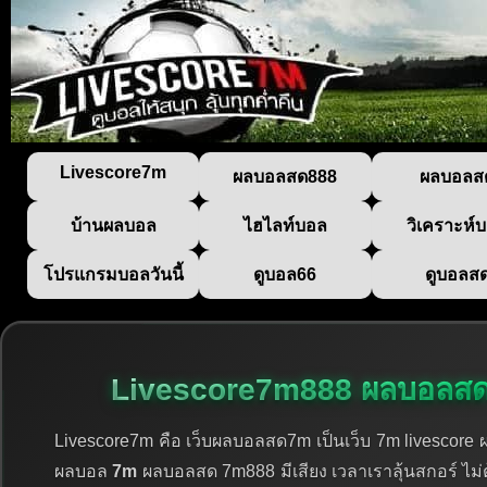
Livescore7m
ผลบอลสด888
ผลบอลส
บ้านผลบอล
ไฮไลท์บอล
วิเคราะห์
โปรแกรมบอลวันนี้
ดูบอล66
ดูบอลส
Livescore7m888 ผลบอลสด 7
Livescore7m คือ เว็บผลบอลสด7m เป็นเว็บ 7m livescor
ผลบอล
7m
ผลบอลสด 7m888 มีเสียง เวลาเราลุ้นสกอร์ ไม่ต้อ