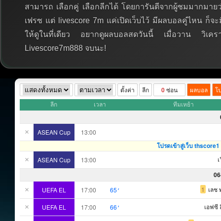
สามารถ เลือกคู่ เลือกลีกได้ โดยการันตีจากผู้ชมมากมายว่าเ
เฟรซ แต่ livescore 7m แค่เปิดเว็บไว้ มีผลบอลคู๋ไหน ก็
ให้ดูในที่เดียว อยากดูผลบอลสดวันนี้ เมื่อวาน วิเค
Livescore7m888 จบนะ!