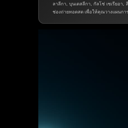
ลาลีกา, บุนเดสลีกา, กัลโช่ เซเรียอา,
ช่องถ่ายทอดสด เพื่อให้คุณวางแผนการ