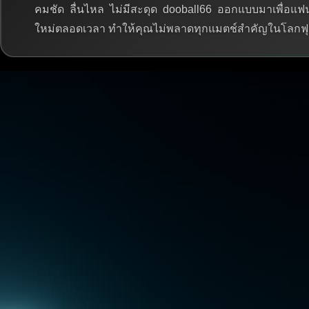
คมชัด ลื่นไหล ไม่มีสะดุด dooball66 ออกแบบมาเพื่อแฟนบ
ใหม่ตลอดเวลา ทำให้คุณไม่พลาดทุกแมตช์สำคัญในโลกฟ